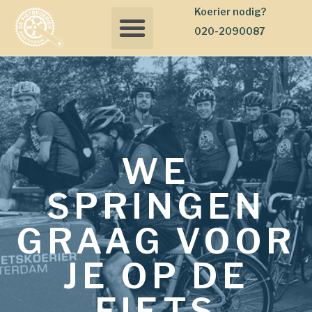
Koerier nodig?
020-2090087
WE
SPRINGEN
GRAAG VOOR
JE OP DE
FIETS